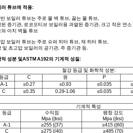
러 튜브에 적용:
일반 보일러 튜브는 주로 물 벽 튜브, 끓는 물 튜브,
된 증기관, 로코모티브 보일러용 과열된 증기관, 크고 작은 연소
와 아치 벽돌 튜브
고압 보일러 튜브는 주로 슈퍼 히터 튜브, 재 히터 튜브,
 및 초고압 보일러의 공기관, 주 증기관 등.
적 성분 및
ASTM A192의 기계적 성질:
철강 등급 및 화학적 성분:
등급
C
원
P
A-1
≤0.27
≤0.93
≤0.035
≤
C
≤0.35
0.29-1.06
≤0.035
≤
기계적 특성
등급
수익점
팽창 강도
Mpa ((ksi)
Mpa ((ksi)
A-1
≥255 ((37)
≥415 ((60)
C
≥275 ((40)
≥485 (70)