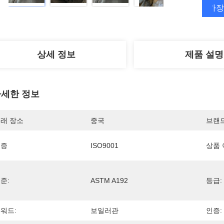
가장
상세 정보
제품 설명
세한 정보
래 장소
중국
브랜
인증
ISO9001
상품 
준:
ASTM A192
등급:
워드:
보일러관
인증: