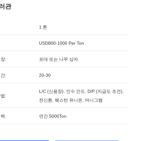
러관
1 톤
USD800-1000 Per Ton
장:
포대 또는 나무 상자
간:
20-30
L/C (신용장), 인수 인도, D/P (지급도 조건),
법:
전신환, 웨스턴 유니온, 머니그램
력:
연간 5000Ton