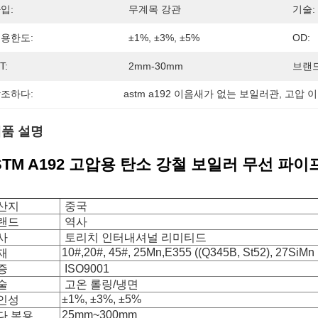
입:
무계목 강관
기술:
용한도:
±1%, ±3%, ±5%
OD:
T:
2mm-30mm
브랜드
조하다:
astm a192 이음새가 없는 보일러관
, 
고압 
품 설명
STM A192 고압용 탄소 강철 보일러 무선 파이
산지
중국
랜드
역사
사
토리치 인터내셔널 리미티드
10#,20#, 45#, 25Mn,E355 ((Q345B, St52), 27SiMn
재
증
ISO9001
술
고온 롤링/냉면
±1%, ±3%, ±5%
인성
25mm~300mm
다 복용