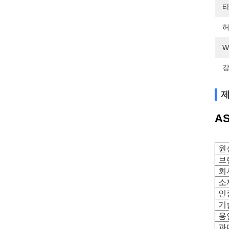
타
허
W
강
제
A
원
브
회
소
인
기
용
과