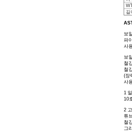
W
길
AS
보일
파이
사용
보일
철강
철강
(장
사용
1 
10
2 
튜브
철강
그리