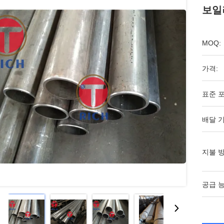
보일
MOQ:
가격:
표준 포
배달 기
지불 방
공급 능