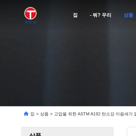
집
- 뭐? 우리
상품
집
>
상품
>
고압을 위한 ASTM A192 탄소강 이음새가
상품