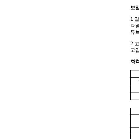
보일
1 
과열
튜브
2 
고압
화학