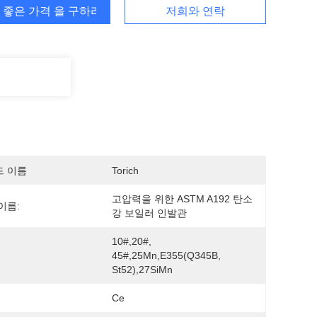
 좋은 가격 을 구하라
저희와 연락
드 이름
Torich
고압력을 위한 ASTM A192 탄소
이름:
강 보일러 인발관
10#,20#, 
45#,25Mn,E355(Q345B, 
St52),27SiMn
Ce