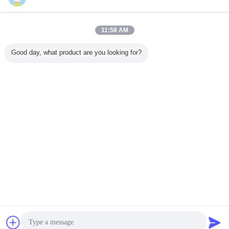
연락처
JIS G3455 고압 배관용 탄소강 이음매 없는 강관
11:58 AM
연락처
Good day, what product are you looking for?
1 / 6
언어를 바꾸십시오
Korean
홈
|
회사 소개
|
연락처
|
사이트맵
|
개인정보 보호 정책
탁상용 전망
Copyright © 2018 - 2026 TORICH INTERNATIONAL LIMITED.
All rights reserved.
잡담
견적 요청