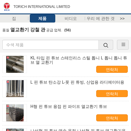
TORICH INTERNATIONAL LIMITED
집
제품
비디오
우리 에 관한 것
>>
열교환기 강철 관
품질
공급 업체.
(56)
KL 타입 핀 튜브 스테인리스 스틸 톱니 L 톱니 톱니 튜
브 열 교환기
연락처
L 핀 튜브 탄소강 L-풋 핀 튜빙, 산업용 라디에이터용
연락처
H형 핀 튜브 용접 핀 파이프 열교환기 튜브
연락처
나선형 핀 튜브 연속 용접 나선형 핀 튜브 열교환기용