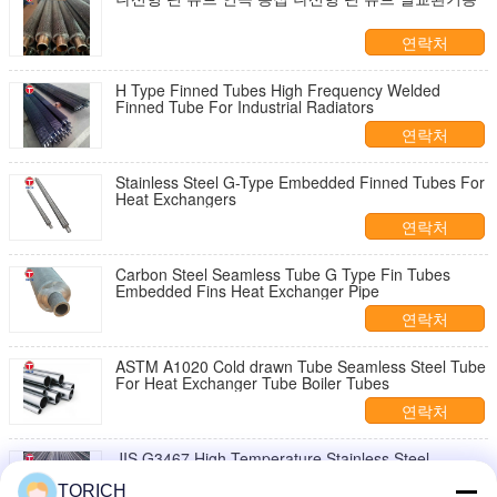
연락처
H Type Finned Tubes High Frequency Welded
Finned Tube For Industrial Radiators
연락처
Stainless Steel G-Type Embedded Finned Tubes For
Heat Exchangers
연락처
Carbon Steel Seamless Tube G Type Fin Tubes
Embedded Fins Heat Exchanger Pipe
연락처
ASTM A1020 Cold drawn Tube Seamless Steel Tube
For Heat Exchanger Tube Boiler Tubes
연락처
JIS G3467 High Temperature Stainless Steel
Seamless Pipe For Boiler
TORICH