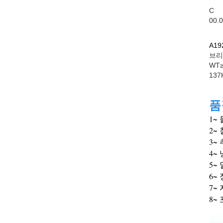
C
00.
A1
브리
WT≥
137
품
1~
2~
3~
4~
5~ 
6~
7~
8~