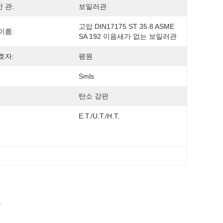
 관:
보일러관
고압 DIN17175 ST 35.8 ASME 
이름:
SA 192 이음새가 없는 보일러관
호자:
평원
Smls
탄소 강판
E.T./U.T./H.T.
브
보일러 튜브