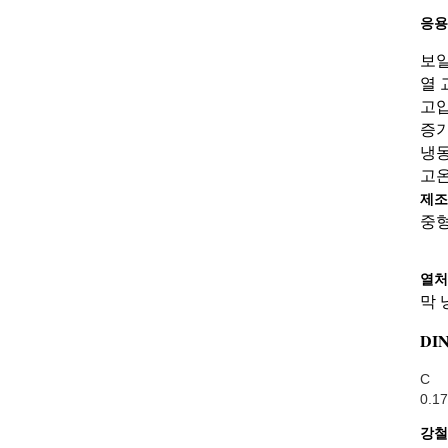
응용
보일
열 
고압
증기
냉동
고온
제조
중형
st 
열처
막 
DI
C
0.17
강철