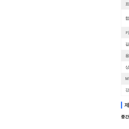
표
합
키
길
용
상
M
강
제
중간 