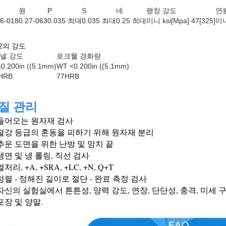
원
P
S
네
팽창 강도
연
06-018
0.27-063
0.035 최대
0.035 최대
0.25 최대
미니 ksi[Mpa] 47[325]
미니
92의 강도
넬 강도
로크웰 경화량
0.200in ((5.1mm)
WT <0.200in ((5.1mm)
HRB
77HRB
질 관리
 들어오는 원자재 검사
 철강 등급의 혼동을 피하기 위해 원자재 분리
 추운 도면을 위한 난방 및 망치 끝
 냉면 및 냉 롤링, 직선 검사
열처리, +A, +SRA, +LC, +N, Q+T
 정렬 - 정해진 길이로 절단 - 완료 측정 검사
 자신의 실험실에서 튼튼성, 양력 강도, 연장, 단단성, 충격, 미세
 포장 및 양말.