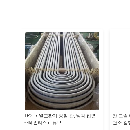
, 이
TP317 열교환기 강철 관, 냉각 압연
찬 그림 
 -
스테인리스 u-튜브
탄소 강