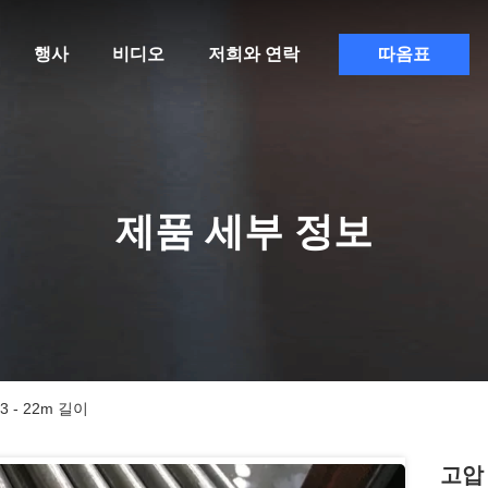
행사
비디오
저희와 연락
따옴표
제품 세부 정보
 - 22m 길이
고압