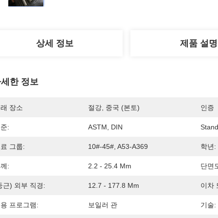
상세 정보
제품 설명
세한 정보
래 장소
절강, 중국 (본토)
인증
준:
ASTM, DIN
Stand
료 그룹:
10#-45#, A53-A369
학년:
께:
2.2 - 25.4 Mm
단면도
둥근) 외부 직경:
12.7 - 177.8 Mm
이차 
용 프로그램:
보일러 관
기술: