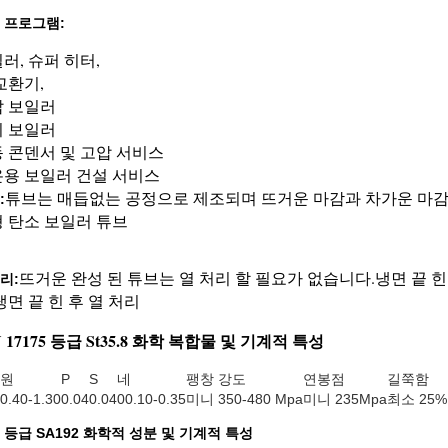
 프로그램:
러, 슈퍼 히터,
교환기,
 보일러
 보일러
 콘덴서 및 고압 서비스
용 보일러 건설 서비스
튜브는 매듭없는 공정으로 제조되며 뜨거운 마감과 차가운 마감
:
 탄소 보일러 튜브
35.8 매듭 없는 보일러 튜브
뜨거운 완성 된 튜브는 열 처리 할 필요가 없습니다.
냉면 끝 힌 
리:
냉면 끝 힌 후 열 처리
N 17175 등급 St35.8 화학 복합물 및 기계적 특성
원
P
S
네
팽창 강도
연봉점
길쭉함
0.40-1.30
0.04
0.04
00.10-0.35
미니 350-480 Mpa
미니 235Mpa
최소 25%
 등급 SA192 화학적 성분 및 기계적 특성