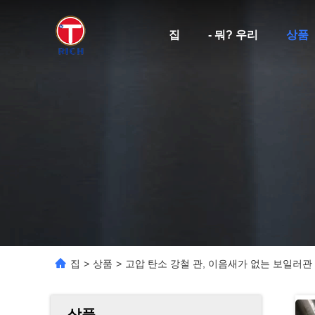
집
- 뭐? 우리
상품
집
>
상품
>
고압 탄소 강철 관, 이음새가 없는 보일러관 3
상품