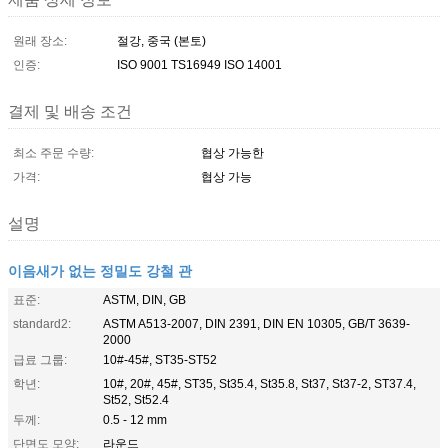
원래 장소:
절강, 중국 (본토)
인증:
ISO 9001 TS16949 ISO 14001
결제 및 배송 조건
최소 주문 수량:
협상 가능한
가격:
협상 가능
설명
이음새가 없는 정밀도 강철 관
표준:
ASTM, DIN, GB
standard2:
ASTM A513-2007, DIN 2391, DIN EN 10305, GB/T 3639-
2000
급료 그룹:
10#-45#, ST35-ST52
학년:
10#, 20#, 45#, ST35, St35.4, St35.8, St37, St37-2, ST37.4,
St52, St52.4
두께:
0.5 - 12 mm
단면도 모양:
라운드