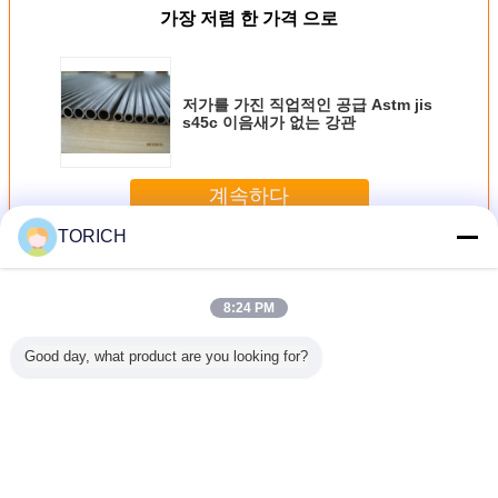
가장 저렴 한 가격 으로
저가를 가진 직업적인 공급 Astm jis
s45c 이음새가 없는 강관
계속하다
TORICH
이음새가 없는 정밀도 강철 관
더 많은 것
8:24 PM
Good day, what product are you looking for?
.6 밀리미터
비 합금 6 인치 이
직업적인 이음새가
빈 구조상 온화한
304 모세
 304 SS
음새가 없는 정밀
없는 정밀도 강철
이음새가 없는 정
젼 
광휘 어닐
도 강철 관 냉각 압
관 냉각 압연 높은
밀도 강철 관은 원
M A312
연 기름 지상 처리
정밀도 ASTM/DIN
형 10# - 45#를 용
기준
접했습니다
언어를 바꾸십시오