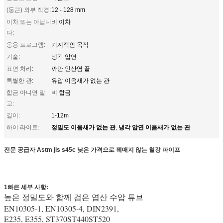
(둥근) 외부 직경:
12 - 128 mm
이차 또는 아닙니
비 이차
다:
응용 프로그램:
기계적인 목적
기술:
냉각 압연
표면 처리:
까만 인산염 끝
특별한 관:
유압 이음새가 없는 관
합금 아니면 말
비 합금
고:
길이:
1-12m
정밀도 이음새가 없는 관
냉각 압연 이음새가 없는 관
하이 라이트:
,
전문 공급자 Astm jis s45c 낮은 가격으로 꿰매지 않는 철강 파이프
1빠른 세부 사항:
높은 정밀도와 함께 검은 엽산 수압 튜브
EN10305-1, EN10305-4, DIN2391,
E235, E355, ST370ST440ST520