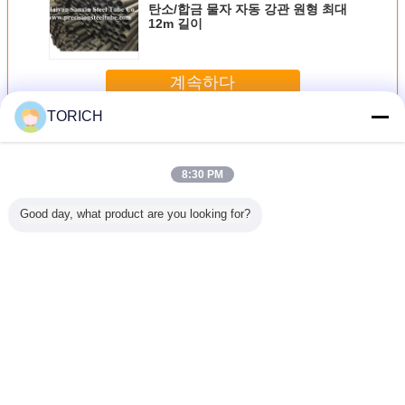
탄소/합금 물자 자동 강관 원형 최대
12m 길이
계속하다
TORICH
자동 강관
더 많은 것
8:30 PM
Good day, what product are you looking for?
기를 통한
ASTM A866 이음
반대로 마찰 방위
냉각 압연 정밀도
차축 갱
 배관, 크
새가 없는 관 관, 방
를 위한 이음새가
자동 강관/관
YB/T5035
탄소 강관
위 반지를 위한 자
없는 유형을 탄소
ASTM A485
년을 위해
동 금속 가스관
로 처리하는 ASTM
Cr5MoG 급료
연 이음새
A534 B20 B21 자
자동 
동 강관
언어를 바꾸십시오
Korean