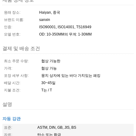
원래 장소:
Haiyan, 중국
브랜드 이름:
sanxin
인증:
ISO90001, ISO14001, TS16949
모델 번호:
OD: 10-350MM의 무게: 1-30MM
결제 및 배송 조건
최소 주문 수량:
협상 가능한
가격:
협상 가능
포장 세부 사항:
뭉치 상자에 있는 바다 가치있는 패킹
배달 시간:
30~45일
지불 조건:
T는 / T
설명
자동 강관
표준:
ASTM, DIN, GB, JIS, BS
자료:
탄소 또는 합금